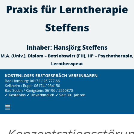
Zum
Praxis für Lerntherapie
Inhalt
springen
Steffens
Inhaber: Hansjörg Steffens
M.A. (Univ.), Diplom – Betriebswirt (FH), HP – Psychotherapie,
Lerntherapeut
KOSTENLOSES ERSTGESPRÄCH VEREINBAREN
Bad Homburg: 06172 / 26 777 66
Kelkheim / Rupp.: 06174 / 934150
Bad Soden / Königstein: 06196 / 5260870
✓ Kostenlos ✓ Unverbindlich ✓ Seit 30+ Jahren