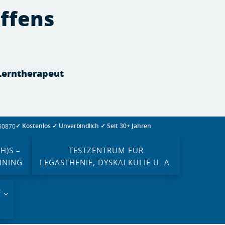
effens
 Lerntherapeut
✓ Kostenlos ✓ Unverbindlich ✓ Seit 30+ Jahren
260870
H)S –
TESTZENTRUM FÜR
INING
LEGASTHENIE, DYSKALKULIE U. A.
T