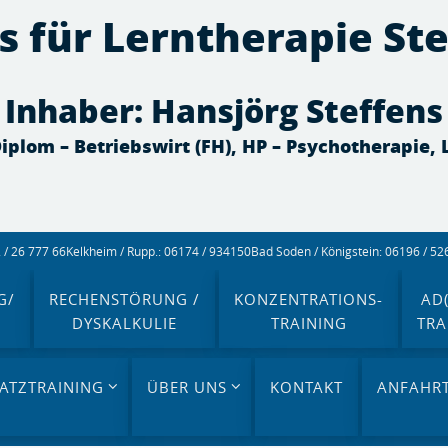
s für Lerntherapie St
Inhaber: Hansjörg Steffens
 Diplom – Betriebswirt (FH), HP – Psychotherapie,
/ 26 777 66
Kelkheim / Rupp.: 06174 / 934150
Bad Soden / Königstein: 06196 / 5
G/
RECHENSTÖRUNG /
KONZENTRATIONS-
AD(
DYSKALKULIE
TRAINING
TRA
ATZTRAINING
ÜBER UNS
KONTAKT
ANFAHR