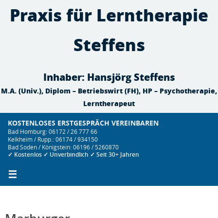
Zum
Praxis für Lerntherapie
Inhalt
springen
Steffens
Inhaber: Hansjörg Steffens
M.A. (Univ.), Diplom – Betriebswirt (FH), HP – Psychotherapie,
Lerntherapeut
KOSTENLOSES ERSTGESPRÄCH VEREINBAREN
Bad Homburg: 06172 / 26 777 66
Kelkheim / Rupp.: 06174 / 934150
Bad Soden / Königstein: 06196 / 5260870
✓ Kostenlos ✓ Unverbindlich ✓ Seit 30+ Jahren