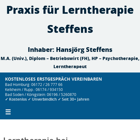
Zum
Praxis für Lerntherapie
Inhalt
springen
Steffens
Inhaber: Hansjörg Steffens
M.A. (Univ.), Diplom – Betriebswirt (FH), HP – Psychotherapie,
Lerntherapeut
KOSTENLOSES ERSTGESPRÄCH VEREINBAREN
Bad Homburg: 06172 / 26 777 66
Kelkheim / Rupp.: 06174 / 934150
Bad Soden / Königstein: 06196 / 5260870
✓ Kostenlos ✓ Unverbindlich ✓ Seit 30+ Jahren