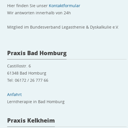
v
Hier finden Sie unser
Kontaktformular
e
e
Wir antworten innerhalb von 24h
s
:
F
Mitglied im Bundesverband Legasthenie & Dyskalkulie e.V.
e
l
d
Praxis Bad Homburg
l
e
Castillostr. 6
e
61348 Bad Homburg
r
Tel: 06172 / 26 777 66
.
Anfahrt
Lerntherapie in Bad Homburg
Praxis Kelkheim