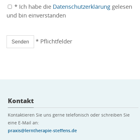
* Ich habe die
Datenschutzerklärung
gelesen
t
und bin einverstanden
t
e
l
* Pflichtfelder
a
s
s
A
e
l
n
t
S
e
i
r
Kontakt
e
n
d
a
Kontaktieren Sie uns gerne telefonisch oder schreiben Sie
i
t
eine E-Mail an:
e
praxis@lerntherapie-steffens.de
i
s