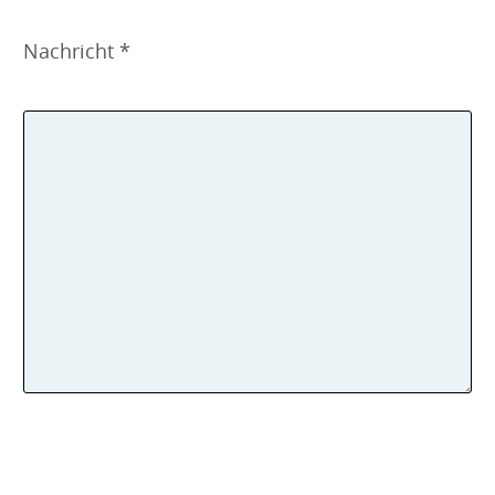
Nachricht *
B
i