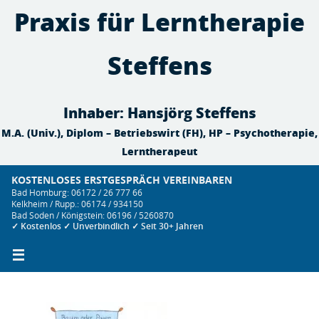
Zum
Praxis für Lerntherapie
Inhalt
springen
Steffens
Inhaber: Hansjörg Steffens
M.A. (Univ.), Diplom – Betriebswirt (FH), HP – Psychotherapie,
Lerntherapeut
KOSTENLOSES ERSTGESPRÄCH VEREINBAREN
Bad Homburg: 06172 / 26 777 66
Kelkheim / Rupp.: 06174 / 934150
Bad Soden / Königstein: 06196 / 5260870
✓ Kostenlos ✓ Unverbindlich ✓ Seit 30+ Jahren