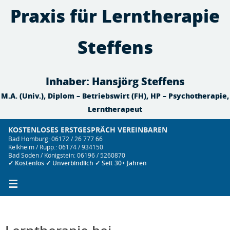
Zum
Praxis für Lerntherapie
Inhalt
springen
Steffens
Inhaber: Hansjörg Steffens
M.A. (Univ.), Diplom – Betriebswirt (FH), HP – Psychotherapie,
Lerntherapeut
KOSTENLOSES ERSTGESPRÄCH VEREINBAREN
Bad Homburg: 06172 / 26 777 66
Kelkheim / Rupp.: 06174 / 934150
Bad Soden / Königstein: 06196 / 5260870
✓ Kostenlos ✓ Unverbindlich ✓ Seit 30+ Jahren