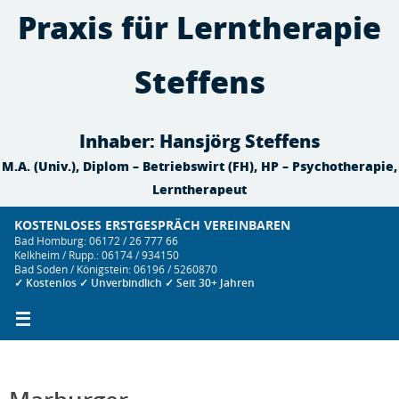
Zum
Praxis für Lerntherapie
Inhalt
springen
Steffens
Inhaber: Hansjörg Steffens
M.A. (Univ.), Diplom – Betriebswirt (FH), HP – Psychotherapie,
Lerntherapeut
KOSTENLOSES ERSTGESPRÄCH VEREINBAREN
Bad Homburg: 06172 / 26 777 66
Kelkheim / Rupp.: 06174 / 934150
Bad Soden / Königstein: 06196 / 5260870
✓ Kostenlos ✓ Unverbindlich ✓ Seit 30+ Jahren