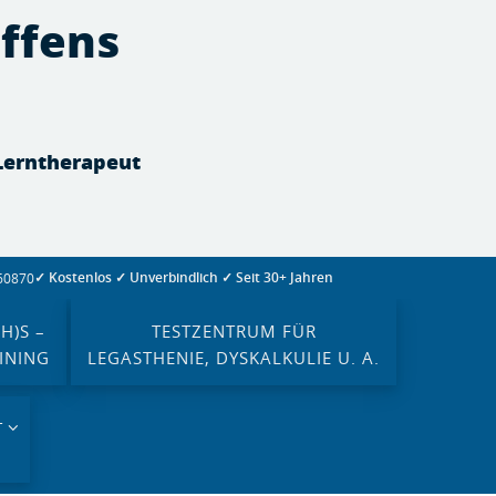
effens
 Lerntherapeut
✓ Kostenlos ✓ Unverbindlich ✓ Seit 30+ Jahren
260870
H)S –
TESTZENTRUM FÜR
INING
LEGASTHENIE, DYSKALKULIE U. A.
T