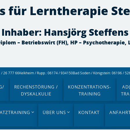
s für Lerntherapie St
Inhaber: Hansjörg Steffens
 Diplom – Betriebswirt (FH), HP – Psychotherapie,
/ 26 777 66
Kelkheim / Rupp.: 06174 / 934150
Bad Soden / Königstein: 06196 / 5
G/
RECHENSTÖRUNG /
KONZENTRATIONS-
AD(
DYSKALKULIE
TRAINING
TRA
ATZTRAINING
ÜBER UNS
KONTAKT
ANFAHR