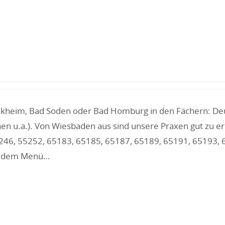
elkheim, Bad Soden oder Bad Homburg in den Fächern: Deut
n u.a.). Von Wiesbaden aus sind unsere Praxen gut zu err
5246, 55252, 65183, 65185, 65187, 65189, 65191, 65193,
us dem Menü…