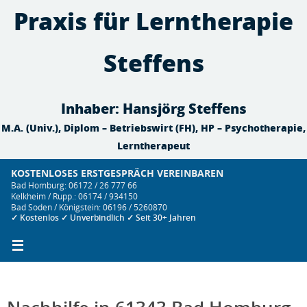
Zum
Praxis für Lerntherapie
Inhalt
springen
Steffens
Inhaber: Hansjörg Steffens
M.A. (Univ.), Diplom – Betriebswirt (FH), HP – Psychotherapie,
Lerntherapeut
KOSTENLOSES ERSTGESPRÄCH VEREINBAREN
Bad Homburg: 06172 / 26 777 66
Kelkheim / Rupp.: 06174 / 934150
Bad Soden / Königstein: 06196 / 5260870
✓ Kostenlos ✓ Unverbindlich ✓ Seit 30+ Jahren