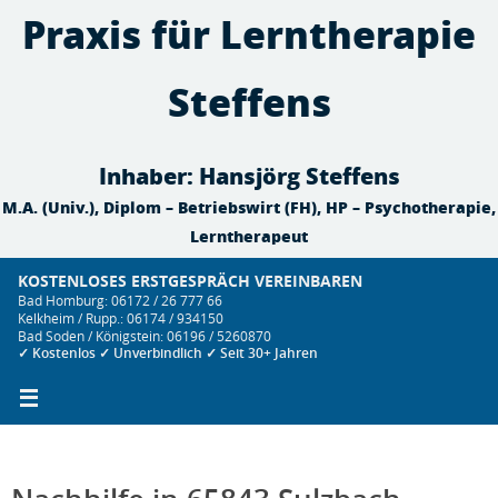
Zum
Praxis für Lerntherapie
Inhalt
springen
Steffens
Inhaber: Hansjörg Steffens
M.A. (Univ.), Diplom – Betriebswirt (FH), HP – Psychotherapie,
Lerntherapeut
KOSTENLOSES ERSTGESPRÄCH VEREINBAREN
Bad Homburg: 06172 / 26 777 66
Kelkheim / Rupp.: 06174 / 934150
Bad Soden / Königstein: 06196 / 5260870
✓ Kostenlos ✓ Unverbindlich ✓ Seit 30+ Jahren