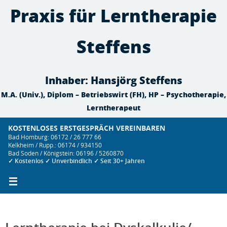
Zum
Praxis für Lerntherapie
Inhalt
springen
Steffens
Inhaber: Hansjörg Steffens
M.A. (Univ.), Diplom – Betriebswirt (FH), HP – Psychotherapie,
Lerntherapeut
KOSTENLOSES ERSTGESPRÄCH VEREINBAREN
Bad Homburg: 06172 / 26 777 66
Kelkheim / Rupp.: 06174 / 934150
Bad Soden / Königstein: 06196 / 5260870
✓ Kostenlos ✓ Unverbindlich ✓ Seit 30+ Jahren