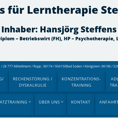
s für Lerntherapie St
Inhaber: Hansjörg Steffens
 Diplom – Betriebswirt (FH), HP – Psychotherapie,
/ 26 777 66
Kelkheim / Rupp.: 06174 / 934150
Bad Soden / Königstein: 06196 / 5
G/
RECHENSTÖRUNG /
KONZENTRATIONS-
AD(
DYSKALKULIE
TRAINING
TRA
ATZTRAINING
ÜBER UNS
KONTAKT
ANFAHR