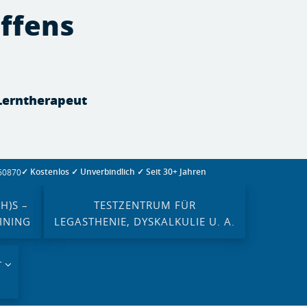
effens
 Lerntherapeut
✓ Kostenlos ✓ Unverbindlich ✓ Seit 30+ Jahren
260870
H)S –
TESTZENTRUM FÜR
INING
LEGASTHENIE, DYSKALKULIE U. A.
T