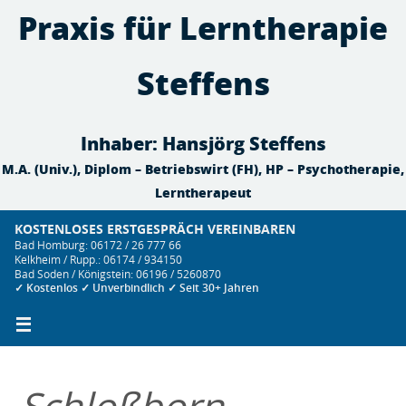
Zum
Praxis für Lerntherapie
Inhalt
springen
Steffens
Inhaber: Hansjörg Steffens
M.A. (Univ.), Diplom – Betriebswirt (FH), HP – Psychotherapie,
Lerntherapeut
KOSTENLOSES ERSTGESPRÄCH VEREINBAREN
Bad Homburg: 06172 / 26 777 66
Kelkheim / Rupp.: 06174 / 934150
Bad Soden / Königstein: 06196 / 5260870
✓ Kostenlos ✓ Unverbindlich ✓ Seit 30+ Jahren