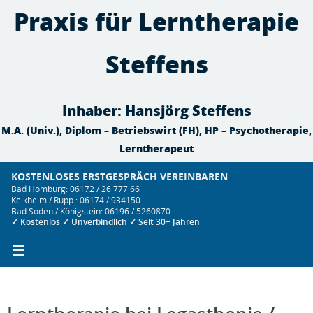
Zum
Praxis für Lerntherapie
Inhalt
springen
Steffens
Inhaber: Hansjörg Steffens
M.A. (Univ.), Diplom – Betriebswirt (FH), HP – Psychotherapie,
Lerntherapeut
KOSTENLOSES ERSTGESPRÄCH VEREINBAREN
Bad Homburg: 06172 / 26 777 66
Kelkheim / Rupp.: 06174 / 934150
Bad Soden / Königstein: 06196 / 5260870
✓ Kostenlos ✓ Unverbindlich ✓ Seit 30+ Jahren