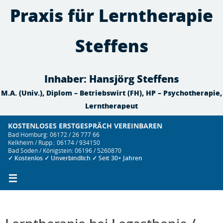
Zum
Praxis für Lerntherapie
Inhalt
springen
Steffens
Inhaber: Hansjörg Steffens
M.A. (Univ.), Diplom – Betriebswirt (FH), HP – Psychotherapie,
Lerntherapeut
KOSTENLOSES ERSTGESPRÄCH VEREINBAREN
Bad Homburg: 06172 / 26 777 66
Kelkheim / Rupp.: 06174 / 934150
Bad Soden / Königstein: 06196 / 5260870
✓ Kostenlos ✓ Unverbindlich ✓ Seit 30+ Jahren