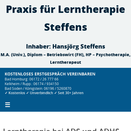
Zum
Praxis für Lerntherapie
Inhalt
springen
Steffens
Inhaber: Hansjörg Steffens
M.A. (Univ.), Diplom – Betriebswirt (FH), HP – Psychotherapie,
Lerntherapeut
KOSTENLOSES ERSTGESPRÄCH VEREINBAREN
Bad Homburg: 06172 / 26 777 66
Kelkheim / Rupp.: 06174 / 934150
Bad Soden / Königstein: 06196 / 5260870
✓ Kostenlos ✓ Unverbindlich ✓ Seit 30+ Jahren