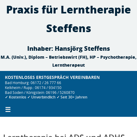
Zum
Praxis für Lerntherapie
Inhalt
springen
Steffens
Inhaber: Hansjörg Steffens
M.A. (Univ.), Diplom – Betriebswirt (FH), HP – Psychotherapie,
Lerntherapeut
KOSTENLOSES ERSTGESPRÄCH VEREINBAREN
Bad Homburg: 06172 / 26 777 66
Kelkheim / Rupp.: 06174 / 934150
Bad Soden / Königstein: 06196 / 5260870
✓ Kostenlos ✓ Unverbindlich ✓ Seit 30+ Jahren