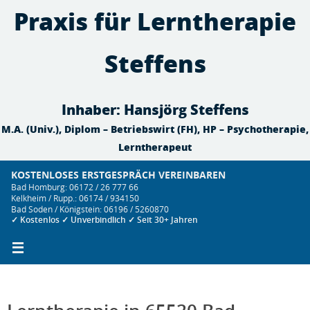
Zum
Praxis für Lerntherapie
Inhalt
springen
Steffens
Inhaber: Hansjörg Steffens
M.A. (Univ.), Diplom – Betriebswirt (FH), HP – Psychotherapie,
Lerntherapeut
KOSTENLOSES ERSTGESPRÄCH VEREINBAREN
Bad Homburg: 06172 / 26 777 66
Kelkheim / Rupp.: 06174 / 934150
Bad Soden / Königstein: 06196 / 5260870
✓ Kostenlos ✓ Unverbindlich ✓ Seit 30+ Jahren