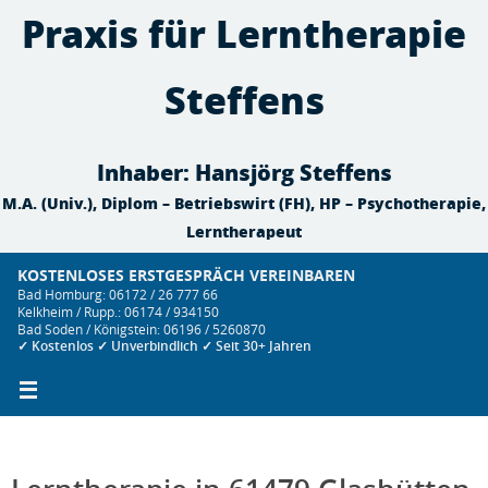
Zum
Praxis für Lerntherapie
Inhalt
springen
Steffens
Inhaber: Hansjörg Steffens
M.A. (Univ.), Diplom – Betriebswirt (FH), HP – Psychotherapie,
Lerntherapeut
KOSTENLOSES ERSTGESPRÄCH VEREINBAREN
Bad Homburg: 06172 / 26 777 66
Kelkheim / Rupp.: 06174 / 934150
Bad Soden / Königstein: 06196 / 5260870
✓ Kostenlos ✓ Unverbindlich ✓ Seit 30+ Jahren