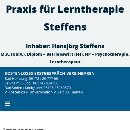
Zum
Praxis für Lerntherapie
Inhalt
springen
Steffens
Inhaber: Hansjörg Steffens
M.A. (Univ.), Diplom – Betriebswirt (FH), HP – Psychotherapie,
Lerntherapeut
KOSTENLOSES ERSTGESPRÄCH VEREINBAREN
Bad Homburg: 06172 / 26 777 66
Kelkheim / Rupp.: 06174 / 934150
Bad Soden / Königstein: 06196 / 5260870
✓ Kostenlos ✓ Unverbindlich ✓ Seit 30+ Jahren